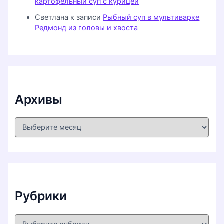
картофельный суп с курицей
Светлана
к записи
Рыбный суп в мультиварке
Редмонд из головы и хвоста
Архивы
А
р
х
и
в
ы
Рубрики
Р