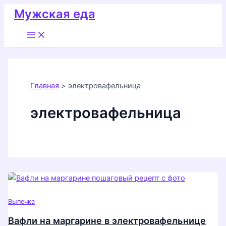
Перейти
Мужская еда
к
Main
содержимому
Menu
Главная
электровафельница
электровафельница
Выпечка
Вафли на маргарине в электровафельнице