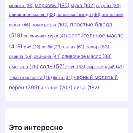
морковь
(186)
мука
(102)
молоко
(33)
огурцы
(33)
оливковое масло
(38)
полезные блюда
(40)
полезный
простые блюда
помидоры
(102)
салат
(46)
(519)
растительное масло
пшеничная мука
(41)
(418)
салат
(61)
сахар
(83)
рис
(32)
рыба
(33)
сливочное масло
(88)
свекла
(39)
свинина
(44)
соль
(521)
сметана
(76)
суп
(53)
сыр твердый
(47)
черный молотый
томатная паста
(46)
фото
(34)
перец
(299)
чеснок
(203)
яйца
(182)
Это интересно