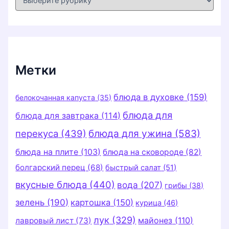
у
б
р
и
к
и
Метки
блюда в духовке
(159)
белокочанная капуста
(35)
блюда для
блюда для завтрака
(114)
перекуса
(439)
блюда для ужина
(583)
блюда на плите
(103)
блюда на сковороде
(82)
болгарский перец
(68)
быстрый салат
(51)
вкусные блюда
(440)
вода
(207)
грибы
(38)
зелень
(190)
картошка
(150)
курица
(46)
лук
(329)
майонез
(110)
лавровый лист
(73)