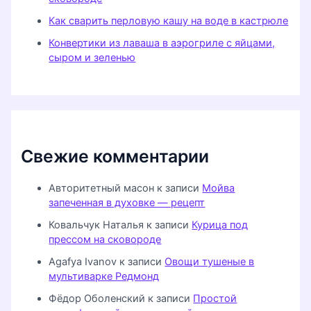
Как сварить перловую кашу на воде в кастрюле
Конвертики из лаваша в аэрогриле с яйцами,
сыром и зеленью
Свежие комментарии
Авторитетный масон
к записи
Мойва
запеченная в духовке — рецепт
Ковальчук Наталья
к записи
Курица под
прессом на сковороде
Agafya Ivanov
к записи
Овощи тушеные в
мультиварке Редмонд
Фёдор Оболенский
к записи
Простой