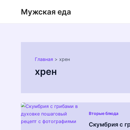
Перейти
Мужская еда
к
содержимому
Главная
хрен
хрен
Вторые блюда
Скумбрия с г