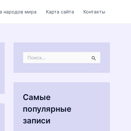
а народов мира
Карта сайта
Контакты
П
о
и
с
к
:
Самые
популярные
записи