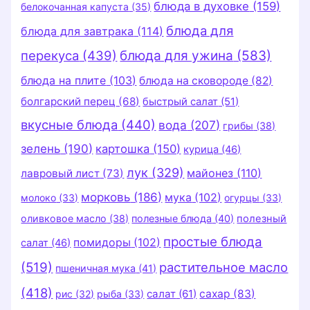
блюда в духовке
(159)
белокочанная капуста
(35)
блюда для
блюда для завтрака
(114)
перекуса
(439)
блюда для ужина
(583)
блюда на плите
(103)
блюда на сковороде
(82)
болгарский перец
(68)
быстрый салат
(51)
вкусные блюда
(440)
вода
(207)
грибы
(38)
зелень
(190)
картошка
(150)
курица
(46)
лук
(329)
майонез
(110)
лавровый лист
(73)
морковь
(186)
мука
(102)
молоко
(33)
огурцы
(33)
оливковое масло
(38)
полезные блюда
(40)
полезный
простые блюда
помидоры
(102)
салат
(46)
(519)
растительное масло
пшеничная мука
(41)
(418)
салат
(61)
сахар
(83)
рис
(32)
рыба
(33)