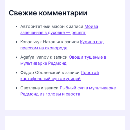
Свежие комментарии
Авторитетный масон
к записи
Мойва
запеченная в духовке — рецепт
Ковальчук Наталья
к записи
Курица под
прессом на сковороде
Agafya Ivanov
к записи
Овощи тушеные в
мультиварке Редмонд
Фёдор Оболенский
к записи
Простой
картофельный суп с курицей
Светлана
к записи
Рыбный суп в мультиварке
Редмонд из головы и хвоста