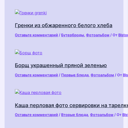
Гренки из обжаренного белого хлеба
Оставьте комментарий
/
Бутерброды
,
Фотоальбом
/ От
Blsto
Борщ украшенный пряной зеленью
Оставьте комментарий
/
Первые блюда
,
Фотоальбом
/ От
Bl
Каша перловая фото сервировки на тарелке
Оставьте комментарий
/
Вторые блюда
,
Фотоальбом
/ От
Bl