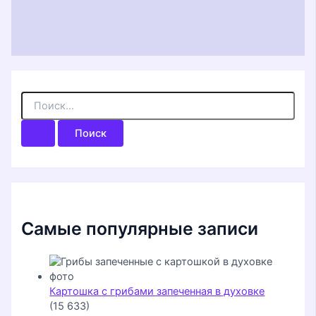
П
о
и
с
к
:
Самые популярные записи
Картошка с грибами запеченная в духовке
(15 633)