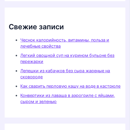
Свежие записи
Чеснок калорийность, витамины, польза и
лечебные свойства
Легкий овощной суп на курином бульоне без
пережарки
Лепешки из кабачков без сыра жареные на
сковороде
Как сварить перловую кашу на воде в кастрюле
Конвертики из лаваша в аэрогриле с яйцами,
сыром и зеленью