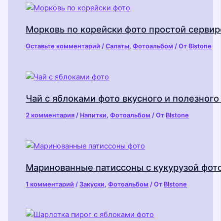
Морковь по корейски фото простой сервир
Оставьте комментарий
/
Салаты
,
Фотоальбом
/ От
Blstone
Чай с яблоками фото вкусного и полезного
2 комментария
/
Напитки
,
Фотоальбом
/ От
Blstone
Маринованные патиссоны с кукурузой фот
1 комментарий
/
Закуски
,
Фотоальбом
/ От
Blstone