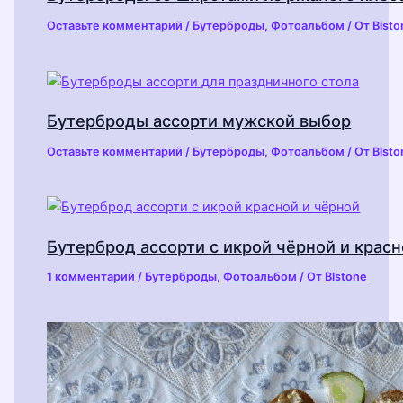
Оставьте комментарий
/
Бутерброды
,
Фотоальбом
/ От
Blsto
Бутерброды ассорти мужской выбор
Оставьте комментарий
/
Бутерброды
,
Фотоальбом
/ От
Blsto
Бутерброд ассорти с икрой чёрной и крас
1 комментарий
/
Бутерброды
,
Фотоальбом
/ От
Blstone