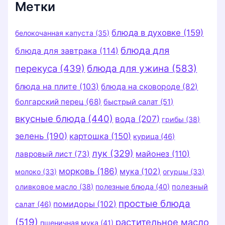
Метки
блюда в духовке
(159)
белокочанная капуста
(35)
блюда для
блюда для завтрака
(114)
перекуса
(439)
блюда для ужина
(583)
блюда на плите
(103)
блюда на сковороде
(82)
болгарский перец
(68)
быстрый салат
(51)
вкусные блюда
(440)
вода
(207)
грибы
(38)
зелень
(190)
картошка
(150)
курица
(46)
лук
(329)
майонез
(110)
лавровый лист
(73)
морковь
(186)
мука
(102)
молоко
(33)
огурцы
(33)
оливковое масло
(38)
полезные блюда
(40)
полезный
простые блюда
помидоры
(102)
салат
(46)
(519)
растительное масло
пшеничная мука
(41)