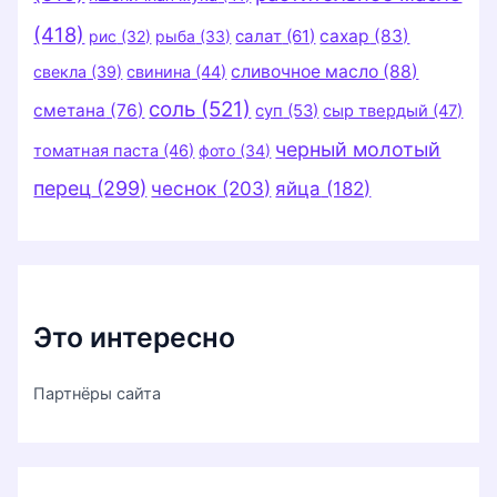
(418)
салат
(61)
сахар
(83)
рис
(32)
рыба
(33)
сливочное масло
(88)
свекла
(39)
свинина
(44)
соль
(521)
сметана
(76)
суп
(53)
сыр твердый
(47)
черный молотый
томатная паста
(46)
фото
(34)
перец
(299)
чеснок
(203)
яйца
(182)
Это интересно
Партнёры сайта