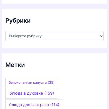
и
в
ы
Рубрики
Р
у
б
р
и
к
и
Метки
белокочанная капуста
(35)
блюда в духовке
(159)
блюда для завтрака
(114)