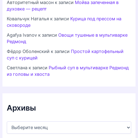
Авторитетный масон
к записи
Мойва запеченная в
духовке — рецепт
Ковальчук Наталья
к записи
Курица под прессом на
сковороде
Agafya Ivanov
к записи
Овощи тушеные в мультиварке
Редмонд
Фёдор Оболенский
к записи
Простой картофельный
суп с курицей
Светлана
к записи
Рыбный суп в мультиварке Редмонд
из головы и хвоста
Архивы
А
р
х