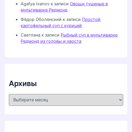
Agafya Ivanov
к записи
Овощи тушеные в
мультиварке Редмонд
Фёдор Оболенский
к записи
Простой
картофельный суп с курицей
Светлана
к записи
Рыбный суп в мультиварке
Редмонд из головы и хвоста
Архивы
А
р
х
и
в
ы