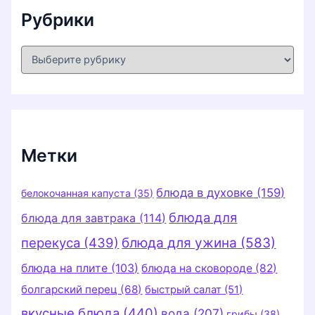
Рубрики
Р
у
б
р
и
к
и
Метки
блюда в духовке
(159)
белокочанная капуста
(35)
блюда для
блюда для завтрака
(114)
перекуса
(439)
блюда для ужина
(583)
блюда на плите
(103)
блюда на сковороде
(82)
болгарский перец
(68)
быстрый салат
(51)
вкусные блюда
(440)
вода
(207)
грибы
(38)