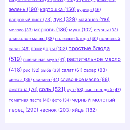
зелень
(190)
картошка
(150)
курица
(46)
лук
(329)
майонез
(110)
лавровый лист
(73)
морковь
(186)
мука
(102)
молоко
(33)
огурцы
(33)
оливковое масло
(38)
полезные блюда
(40)
полезный
простые блюда
помидоры
(102)
салат
(46)
(519)
растительное масло
пшеничная мука
(41)
(418)
салат
(61)
сахар
(83)
рис
(32)
рыба
(33)
сливочное масло
(88)
свекла
(39)
свинина
(44)
соль
(521)
сметана
(76)
суп
(53)
сыр твердый
(47)
черный молотый
томатная паста
(46)
фото
(34)
перец
(299)
чеснок
(203)
яйца
(182)