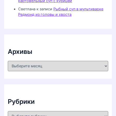
картофельный суп с курицей
Светлана
к записи
Рыбный суп в мультиварке
Редмонд из головы и хвоста
Архивы
А
р
х
и
в
ы
Рубрики
Р