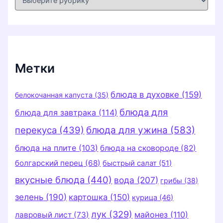
у
б
р
и
к
и
Метки
блюда в духовке
(159)
белокочанная капуста
(35)
блюда для
блюда для завтрака
(114)
перекуса
(439)
блюда для ужина
(583)
блюда на плите
(103)
блюда на сковороде
(82)
болгарский перец
(68)
быстрый салат
(51)
вкусные блюда
(440)
вода
(207)
грибы
(38)
зелень
(190)
картошка
(150)
курица
(46)
лук
(329)
майонез
(110)
лавровый лист
(73)