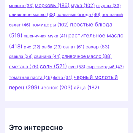
морковь
(186)
мука
(102)
молоко
(33)
огурцы
(33)
оливковое масло
(38)
полезные блюда
(40)
полезный
простые блюда
помидоры
(102)
салат
(46)
(519)
растительное масло
пшеничная мука
(41)
(418)
салат
(61)
сахар
(83)
рис
(32)
рыба
(33)
сливочное масло
(88)
свекла
(39)
свинина
(44)
соль
(521)
сметана
(76)
суп
(53)
сыр твердый
(47)
черный молотый
томатная паста
(46)
фото
(34)
перец
(299)
чеснок
(203)
яйца
(182)
Это интересно