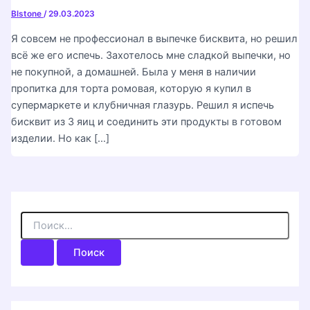
Blstone
/
29.03.2023
Я совсем не профессионал в выпечке бисквита, но решил
всё же его испечь. Захотелось мне сладкой выпечки, но
не покупной, а домашней. Была у меня в наличии
пропитка для торта ромовая, которую я купил в
супермаркете и клубничная глазурь. Решил я испечь
бисквит из 3 яиц и соединить эти продукты в готовом
изделии. Но как […]
П
о
и
с
к
: