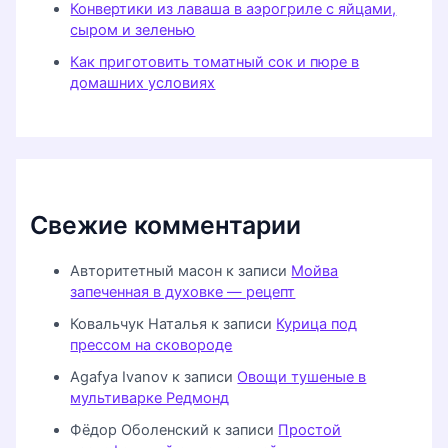
Конвертики из лаваша в аэрогриле с яйцами,
сыром и зеленью
Как приготовить томатный сок и пюре в
домашних условиях
Свежие комментарии
Авторитетный масон
к записи
Мойва
запеченная в духовке — рецепт
Ковальчук Наталья
к записи
Курица под
прессом на сковороде
Agafya Ivanov
к записи
Овощи тушеные в
мультиварке Редмонд
Фёдор Оболенский
к записи
Простой