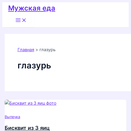
Перейти
Мужская еда
к
Main
содержимому
Menu
Главная
глазурь
глазурь
Выпечка
Бисквит из 3 яиц