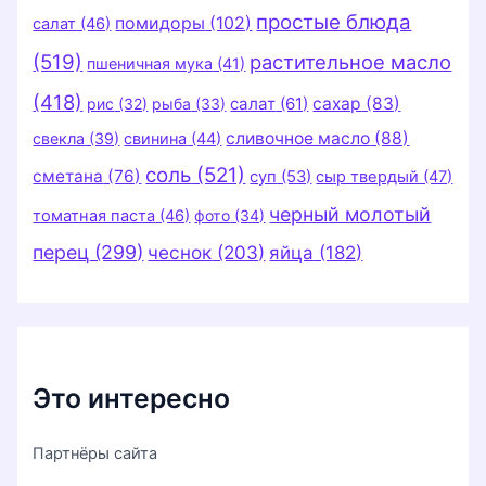
простые блюда
помидоры
(102)
салат
(46)
(519)
растительное масло
пшеничная мука
(41)
(418)
салат
(61)
сахар
(83)
рис
(32)
рыба
(33)
сливочное масло
(88)
свекла
(39)
свинина
(44)
соль
(521)
сметана
(76)
суп
(53)
сыр твердый
(47)
черный молотый
томатная паста
(46)
фото
(34)
перец
(299)
чеснок
(203)
яйца
(182)
Это интересно
Партнёры сайта