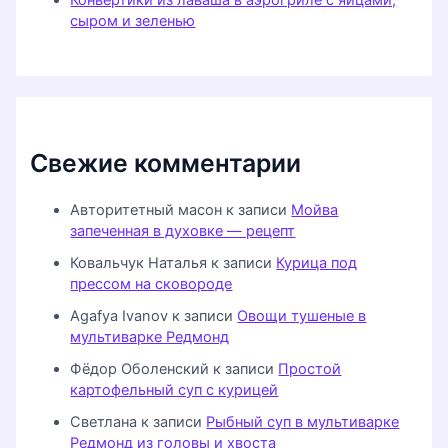
сыром и зеленью
Свежие комментарии
Авторитетный масон
к записи
Мойва
запеченная в духовке — рецепт
Ковальчук Наталья
к записи
Курица под
прессом на сковороде
Agafya Ivanov
к записи
Овощи тушеные в
мультиварке Редмонд
Фёдор Оболенский
к записи
Простой
картофельный суп с курицей
Светлана
к записи
Рыбный суп в мультиварке
Редмонд из головы и хвоста