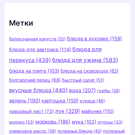
и
к
и
Метки
блюда в духовке
(159)
белокочанная капуста
(35)
блюда для
блюда для завтрака
(114)
перекуса
(439)
блюда для ужина
(583)
блюда на плите
(103)
блюда на сковороде
(82)
болгарский перец
(68)
быстрый салат
(51)
вкусные блюда
(440)
вода
(207)
грибы
(38)
зелень
(190)
картошка
(150)
курица
(46)
лук
(329)
майонез
(110)
лавровый лист
(73)
морковь
(186)
мука
(102)
молоко
(33)
огурцы
(33)
оливковое масло
(38)
полезные блюда
(40)
полезный