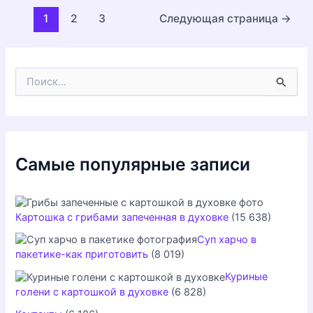
Постраничная
1
2
3
Следующая страница
→
навигация
записи
П
о
и
с
к
:
Самые популярные записи
Картошка с грибами запеченная в духовке
(15 638)
Суп харчо в
пакетике-как приготовить
(8 019)
Куриные
голени с картошкой в духовке
(6 828)