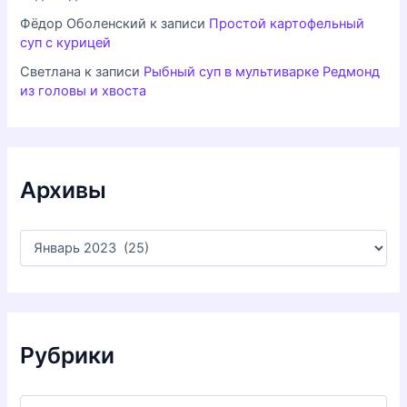
Фёдор Оболенский
к записи
Простой картофельный
суп с курицей
Светлана
к записи
Рыбный суп в мультиварке Редмонд
из головы и хвоста
Архивы
А
р
х
и
в
ы
Рубрики
Р