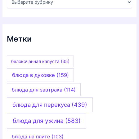
у
б
р
и
к
и
Метки
белокочанная капуста
(35)
блюда в духовке
(159)
блюда для завтрака
(114)
блюда для перекуса
(439)
блюда для ужина
(583)
блюда на плите
(103)